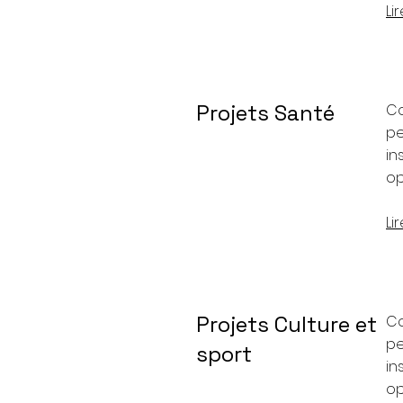
Li
Projets Santé
C
pe
in
op
Li
Projets Culture et
C
pe
sport
in
op