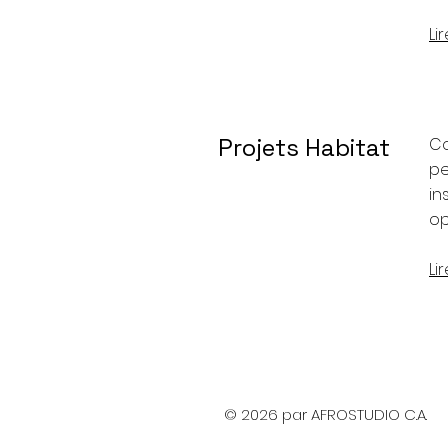
Li
Projets Habitat
C
pe
in
op
Li
© 2026 par AFROSTUDIO C.A.