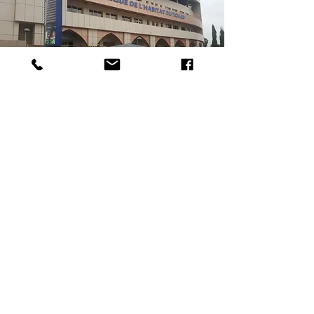
06/16
BANQUE DE L'HABITAT DU
TCHAD
La Banque de l'Habitat du Tchad
(B.H.T.) est une institution financière
qui se donne pour ambition de
faciliter l’accès au logement;
réduire le coût de la construction
et garantir des prêt a ses clients.